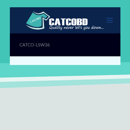
CATCO-LSW36