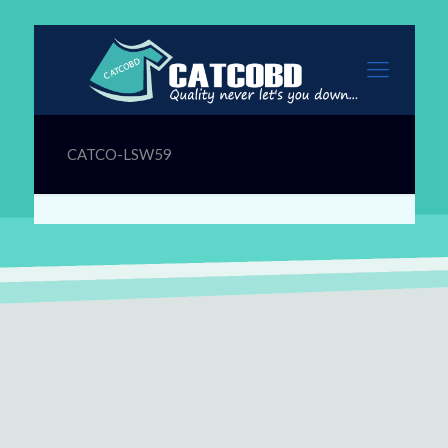
CATCO-LSW59